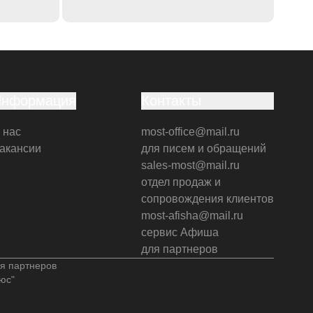
Информация
Контакты
 нас
most-office@mail.ru
акансии
для писем и обращений
sales-most@mail.ru
отдел продаж и
сопровождения клиентов
most-afisha@mail.ru
сервис Афиша
для партнеров
я партнеров
юс"