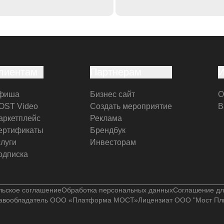
лиентам
Партнерам
фиша
Бизнес сайт
О
OST Video
Создать мероприятие
В
аркетплейс
Реклама
ертификаты
Брендбук
слуги
Инвесторам
одписка
льское соглашение
Обработка персональных данных
Соглашение дл
авообладатель ООО «Платформа МОСТ»
Лицензиат ООО "Мост Пл