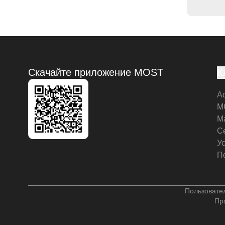
Скачайте приложение MOST
К
А
M
М
С
У
П
Пользовате
Пр