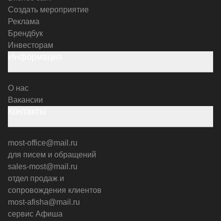
Создать мероприятие
Реклама
Брендбук
Инвесторам
Информация
О нас
Вакансии
Контакты
most-office@mail.ru
для писем и обращений
sales-most@mail.ru
отдел продаж и
сопровождения клиентов
most-afisha@mail.ru
сервис Афиша