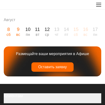
Август
8
9
10
11
12
13
14
15
16
17
1
сб
вс
пн
вт
ср
чт
пт
сб
вс
пн
в
Размещайте ваши мероприятия в Афише
Оставить заявку
Клиентам