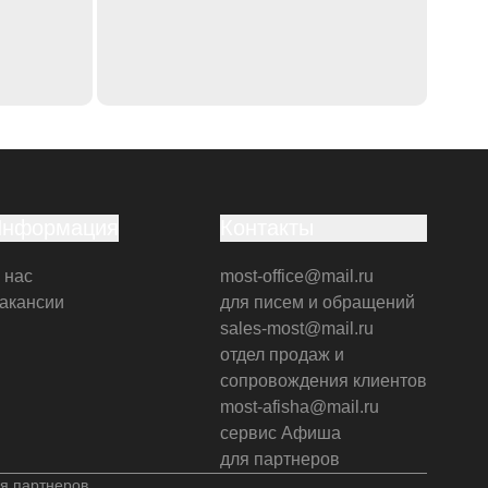
Информация
Контакты
 нас
most-office@mail.ru
акансии
для писем и обращений
sales-most@mail.ru
отдел продаж и
сопровождения клиентов
most-afisha@mail.ru
сервис Афиша
для партнеров
я партнеров