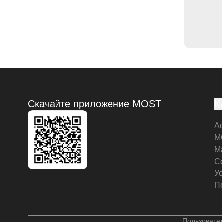
Скачайте приложение MOST
К
А
M
М
С
У
П
Пользовате