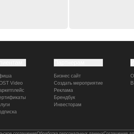
лиентам
Партнерам
фиша
Бизнес сайт
О
OST Video
Создать мероприятие
В
аркетплейс
Реклама
ертификаты
Брендбук
слуги
Инвесторам
одписка
льское соглашение
Обработка персональных данных
Соглашение дл