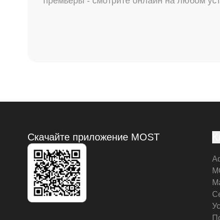
премьеры - смотрите онлайн на любом ус
Скачайте приложение MOST
К
А
M
М
С
У
П