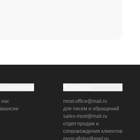
Информация
Контакты
 нас
most-office@mail.ru
акансии
для писем и обращений
sales-most@mail.ru
отдел продаж и
сопровождения клиентов
most-afisha@mail.ru