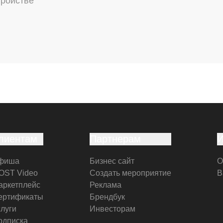
тройстве
лиентам
Партнерам
фиша
Бизнес сайт
О
OST Video
Создать мероприятие
В
аркетплейс
Реклама
ертификаты
Брендбук
слуги
Инвесторам
одписка