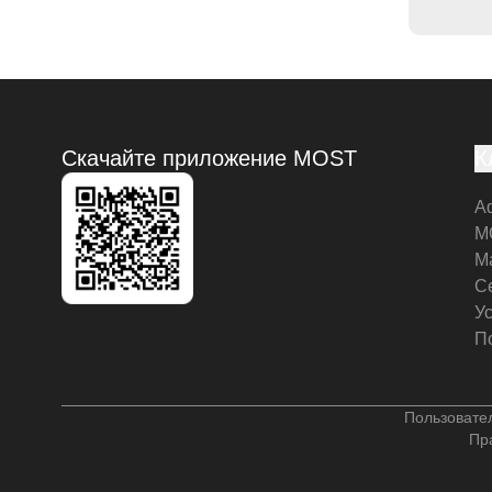
Скачайте приложение MOST
К
А
M
М
С
У
П
Пользовате
Пр