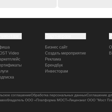
лиентам
Партнерам
фиша
Бизнес сайт
О
OST Video
Создать мероприятие
В
аркетплейс
Реклама
ертификаты
Брендбук
слуги
Инвесторам
одписка
льское соглашение
Обработка персональных данных
Соглашение дл
авообладатель ООО «Платформа МОСТ»
Лицензиат ООО "Мост Пл