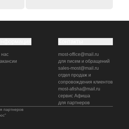
Информация
Контакты
 нас
most-office@mail.ru
акансии
для писем и обращений
sales-most@mail.ru
отдел продаж и
сопровождения клиентов
most-afisha@mail.ru
сервис Афиша
для партнеров
я партнеров
юс"