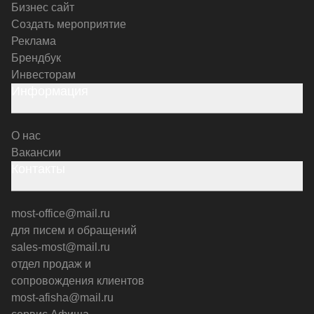
Бизнес сайт
Создать мероприятие
Реклама
Брендбук
Инвесторам
Информация
О нас
Вакансии
Контакты
most-office@mail.ru
для писем и обращений
sales-most@mail.ru
отдел продаж и
сопровождения клиентов
most-afisha@mail.ru