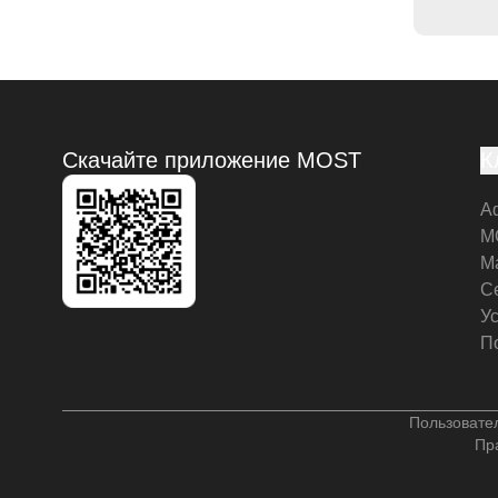
Скачайте приложение MOST
К
А
M
М
С
У
П
Пользовате
Пр