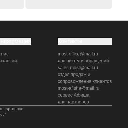
Информация
Контакты
 нас
most-office@mail.ru
акансии
для писем и обращений
sales-most@mail.ru
отдел продаж и
сопровождения клиентов
most-afisha@mail.ru
сервис Афиша
для партнеров
я партнеров
юс"