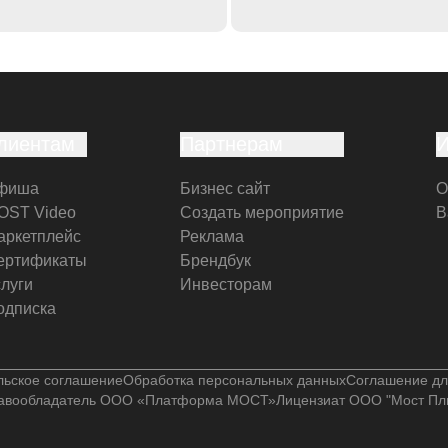
лиентам
Партнерам
фиша
Бизнес сайт
О
OST Video
Создать мероприятие
В
аркетплейс
Реклама
ертификаты
Брендбук
слуги
Инвесторам
одписка
льское соглашение
Обработка персональных данных
Соглашение дл
авообладатель ООО «Платформа МОСТ»
Лицензиат ООО "Мост Пл