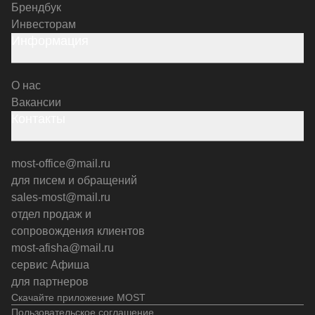
Брендбук
Инвесторам
Информация
О нас
Вакансии
Контакты
most-office@mail.ru
для писем и обращений
sales-most@mail.ru
отдел продаж и
сопровождения клиентов
most-afisha@mail.ru
сервис Афиша
для партнеров
Скачайте приложение MOST
Пользовательское соглашение