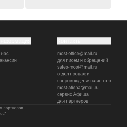
Информация
Контакты
 нас
most-office@mail.ru
акансии
для писем и обращений
sales-most@mail.ru
отдел продаж и
сопровождения клиентов
most-afisha@mail.ru
сервис Афиша
для партнеров
я партнеров
юс"