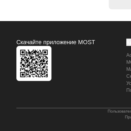
Скачайте приложение MOST
К
А
M
М
С
У
П
Пользовате
Пр