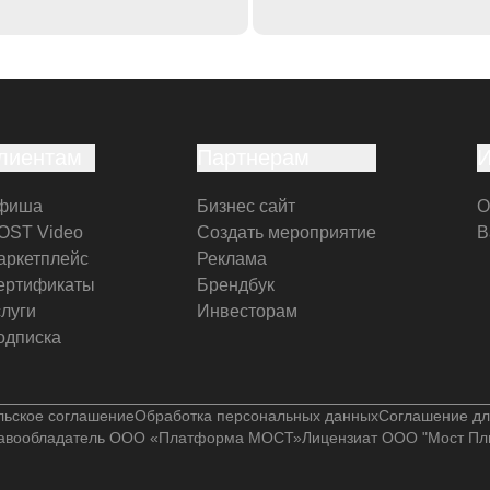
лиентам
Партнерам
фиша
Бизнес сайт
О
OST Video
Создать мероприятие
В
аркетплейс
Реклама
ертификаты
Брендбук
слуги
Инвесторам
одписка
льское соглашение
Обработка персональных данных
Соглашение дл
авообладатель ООО «Платформа МОСТ»
Лицензиат ООО "Мост Пл