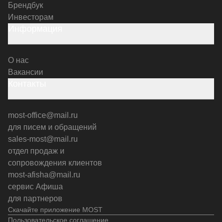
Брендбук
Инвесторам
Информация
О нас
Вакансии
Контакты
most-office@mail.ru
для писем и обращений
sales-most@mail.ru
отдел продаж и
сопровождения клиентов
most-afisha@mail.ru
сервис Афиша
для партнеров
Скачайте приложение MOST
Пользовательское соглашение