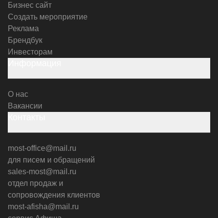
Бизнес сайт
Создать мероприятие
Реклама
Брендбук
Инвесторам
Информация
О нас
Вакансии
Контакты
most-office@mail.ru
для писем и обращений
sales-most@mail.ru
отдел продаж и
сопровождения клиентов
most-afisha@mail.ru