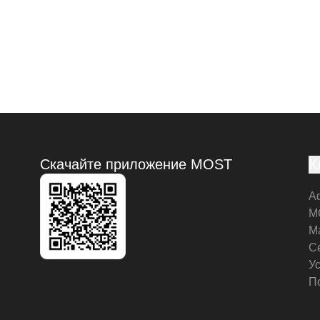
Скачайте приложение MOST
К
А
M
М
С
У
П