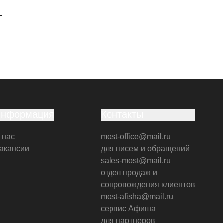
г
Информация
Контакты
 нас
most-office@mail.ru
акансии
для писем и обращений
sales-most@mail.ru
отдел продаж и
сопровождения клиентов
most-afisha@mail.ru
сервис Афиша
для партнеров