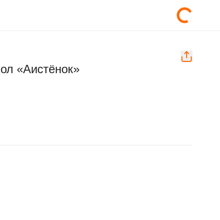
кол «Аистёнок»