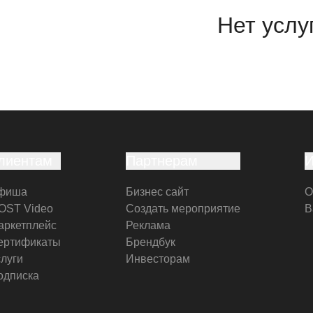
Нет услу
лиентам
Партнерам
фиша
Бизнес сайт
О
OST Video
Создать мероприятие
В
аркетплейс
Реклама
ертификаты
Брендбук
слуги
Инвесторам
одписка