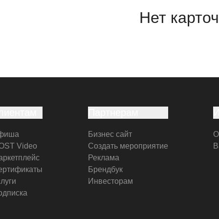
Нет карточ
лиентам
Партнерам
фиша
Бизнес сайт
О
OST Video
Создать мероприятие
В
аркетплейс
Реклама
ертификаты
Брендбук
слуги
Инвесторам
одписка