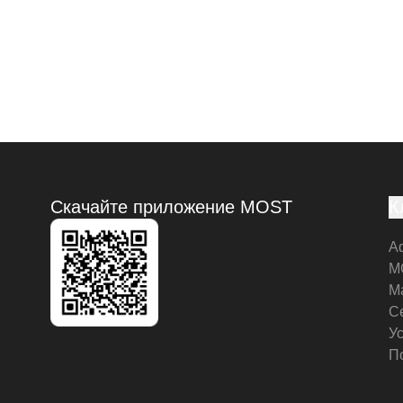
Скачайте приложение MOST
К
А
M
М
С
У
П