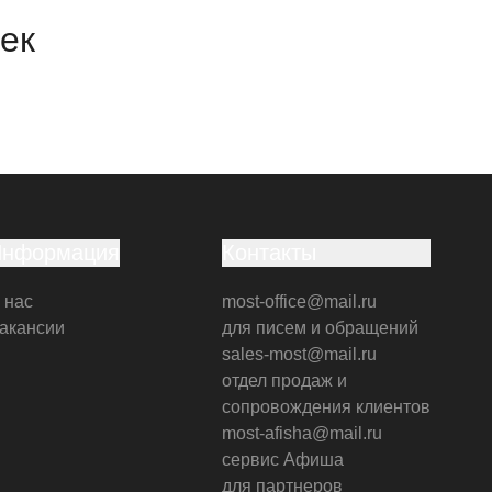
ек
Информация
Контакты
 нас
most-office@mail.ru
акансии
для писем и обращений
sales-most@mail.ru
отдел продаж и
сопровождения клиентов
most-afisha@mail.ru
сервис Афиша
для партнеров