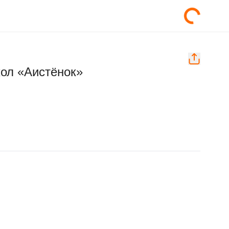
кол «Аистёнок»