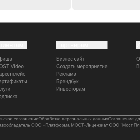
лиентам
Партнерам
фиша
Бизнес сайт
О
OST Video
Создать мероприятие
В
аркетплейс
Реклама
ертификаты
Брендбук
слуги
Инвесторам
одписка
льское соглашение
Обработка персональных данных
Соглашение дл
авообладатель ООО «Платформа МОСТ»
Лицензиат ООО "Мост Пл