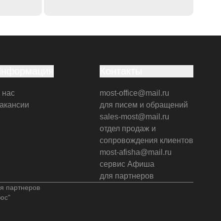
Информация
Контакты
 нас
most-office@mail.ru
акансии
для писем и обращений
sales-most@mail.ru
отдел продаж и
сопровождения клиентов
most-afisha@mail.ru
сервис Афиша
для партнеров
я партнеров
юс"