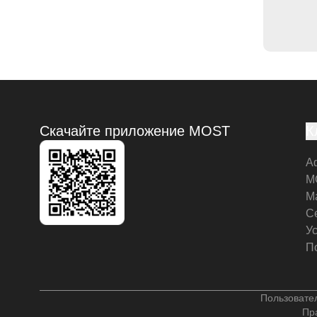
Скачайте приложение MOST
К
А
M
М
С
У
П
Пользовате
Пр