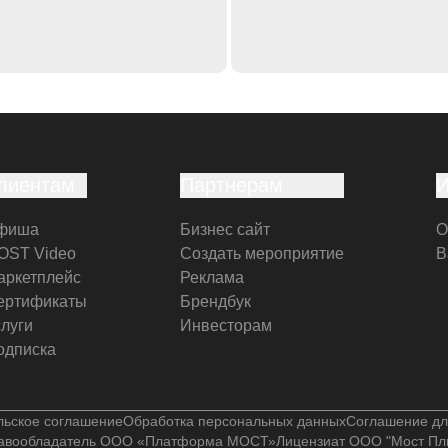
лиентам
Партнерам
фиша
Бизнес сайт
О
OST Video
Создать мероприятие
В
аркетплейс
Реклама
ертификаты
Брендбук
слуги
Инвесторам
одписка
льское соглашение
Обработка персональных данных
Соглашение дл
авообладатель ООО «Платформа МОСТ»
Лицензиат ООО "Мост Пл