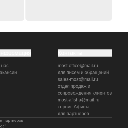
Информация
Контакты
 нас
most-office@mail.ru
акансии
для писем и обращений
sales-most@mail.ru
отдел продаж и
сопровождения клиентов
most-afisha@mail.ru
сервис Афиша
для партнеров
я партнеров
юс"