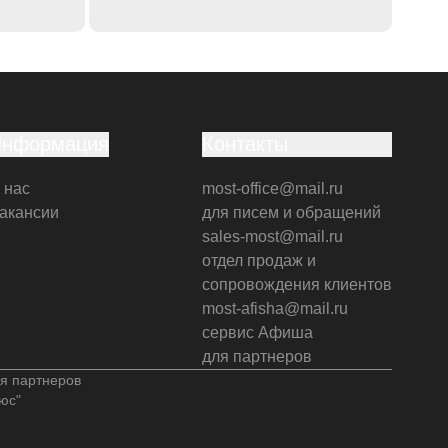
Информация
Контакты
 нас
most-office@mail.ru
акансии
для писем и обращений
sales-most@mail.ru
отдел продаж и
сопровождения клиентов
most-afisha@mail.ru
сервис Афиша
для партнеров
я партнеров
юс"