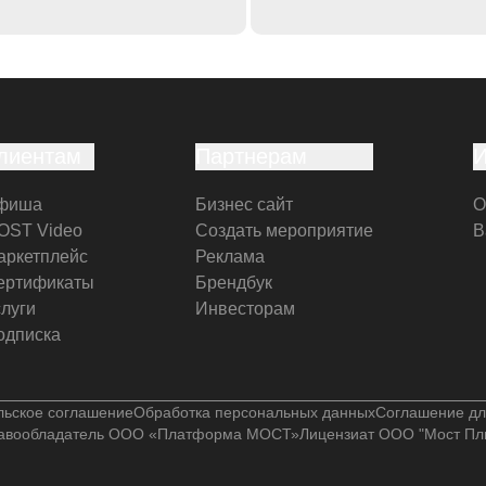
лиентам
Партнерам
фиша
Бизнес сайт
О
OST Video
Создать мероприятие
В
аркетплейс
Реклама
ертификаты
Брендбук
слуги
Инвесторам
одписка
льское соглашение
Обработка персональных данных
Соглашение дл
авообладатель ООО «Платформа МОСТ»
Лицензиат ООО "Мост Пл