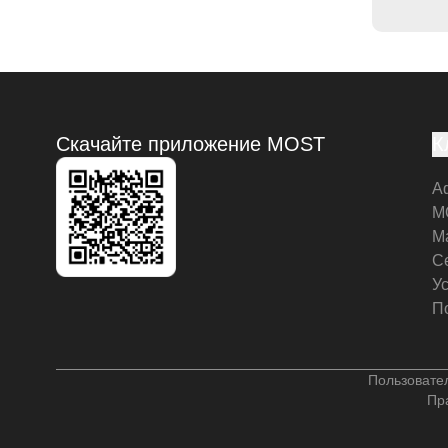
Скачайте приложение MOST
К
А
M
М
С
У
П
Пользовате
Пр