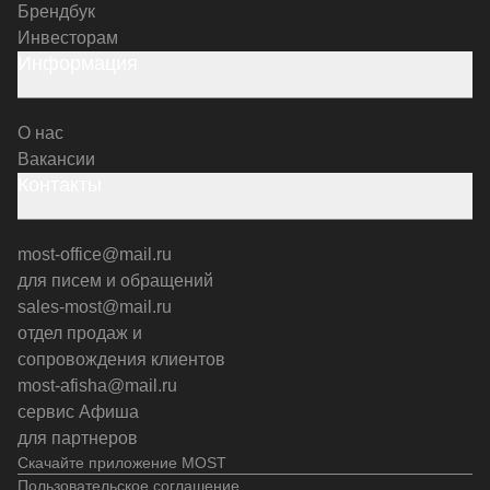
Брендбук
Инвесторам
Информация
О нас
Вакансии
Контакты
most-office@mail.ru
для писем и обращений
sales-most@mail.ru
отдел продаж и
сопровождения клиентов
most-afisha@mail.ru
сервис Афиша
для партнеров
Скачайте приложение MOST
Пользовательское соглашение