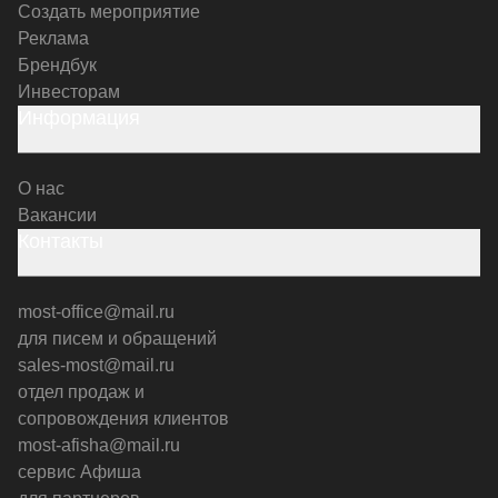
Создать мероприятие
Реклама
Брендбук
Инвесторам
Информация
О нас
Вакансии
Контакты
most-office@mail.ru
для писем и обращений
sales-most@mail.ru
отдел продаж и
сопровождения клиентов
most-afisha@mail.ru
сервис Афиша