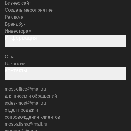
Бизнес сайт
Создать мероприятие
Реклама
Брендбук
Инвесторам
Информация
О нас
Вакансии
Контакты
most-office@mail.ru
для писем и обращений
sales-most@mail.ru
отдел продаж и
сопровождения клиентов
most-afisha@mail.ru