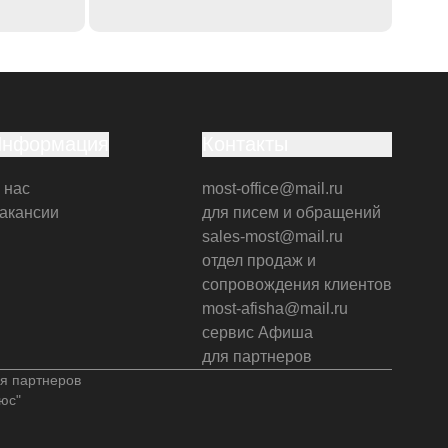
Информация
Контакты
 нас
most-office@mail.ru
акансии
для писем и обращений
sales-most@mail.ru
отдел продаж и
сопровождения клиентов
most-afisha@mail.ru
сервис Афиша
для партнеров
я партнеров
юс"