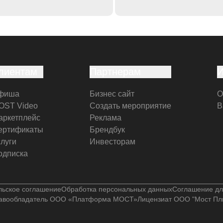
лиентам
Партнерам
фиша
Бизнес сайт
О
OST Video
Создать мероприятие
В
аркетплейс
Реклама
ертификаты
Брендбук
слуги
Инвесторам
одписка
льское соглашение
Обработка персональных данных
Соглашение дл
авообладатель ООО «Платформа МОСТ»
Лицензиат ООО "Мост Пл