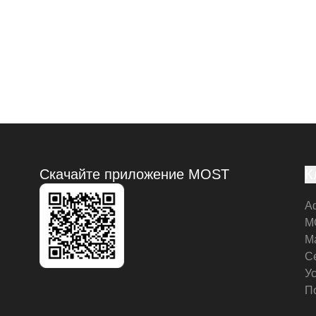
Скачайте приложение MOST
К
А
M
М
С
У
П