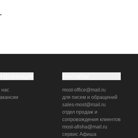
г
Информация
Контакты
 нас
most-office@mail.ru
акансии
для писем и обращений
sales-most@mail.ru
отдел продаж и
сопровождения клиентов
most-afisha@mail.ru
сервис Афиша