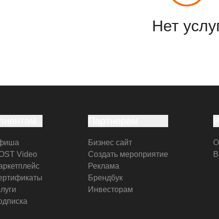
Нет услу
лиентам
Партнерам
фиша
Бизнес сайт
О
OST Video
Создать мероприятие
В
аркетплейс
Реклама
ертификаты
Брендбук
слуги
Инвесторам
одписка