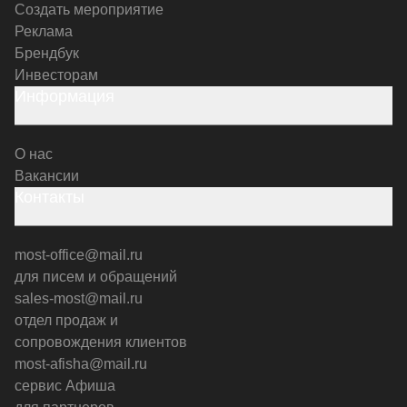
Создать мероприятие
Реклама
Брендбук
Инвесторам
Информация
О нас
Вакансии
Контакты
most-office@mail.ru
для писем и обращений
sales-most@mail.ru
отдел продаж и
сопровождения клиентов
most-afisha@mail.ru
сервис Афиша