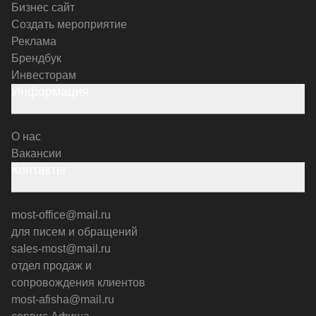
Бизнес сайт
Создать мероприятие
Реклама
Брендбук
Инвесторам
Информация
О нас
Вакансии
Контакты
most-office@mail.ru
для писем и обращений
sales-most@mail.ru
отдел продаж и
сопровождения клиентов
most-afisha@mail.ru