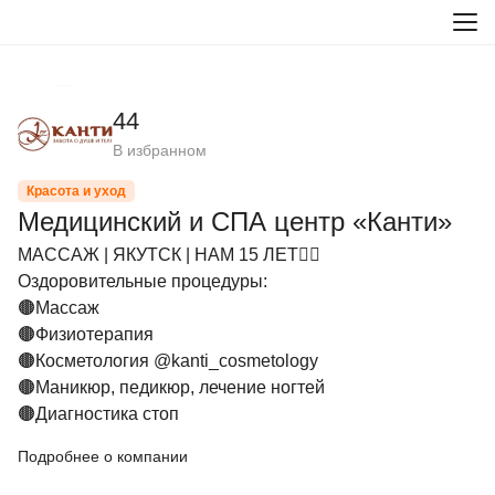
44
В избранном
Красота и уход
Медицинский и СПА центр «Канти»
МАССАЖ | ЯКУТСК | НАМ 15 ЛЕТ👍🏼

Оздоровительные процедуры:

🟤Массаж

🟤Физиотерапия

🟤Косметология @kanti_cosmetology

🟤Маникюр, педикюр, лечение ногтей

🟤Диагностика стоп
Подробнее о компании