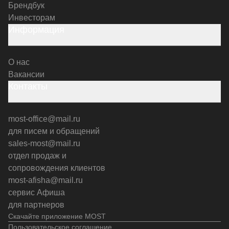
Брендбук
Инвесторам
Информация
О нас
Вакансии
Контакты
most-office@mail.ru
для писем и обращений
sales-most@mail.ru
отдел продаж и
сопровождения клиентов
most-afisha@mail.ru
сервис Афиша
для партнеров
Скачайте приложение MOST
Пользовательское соглашение