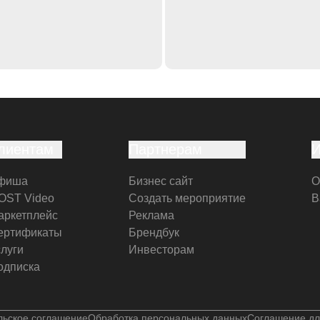
лиентам
Партнерам
фиша
Бизнес сайт
О
OST Video
Создать мероприятие
В
аркетплейс
Реклама
ертификаты
Брендбук
слуги
Инвесторам
одписка
льское соглашение
Обработка персональных данных
Соглашение дл