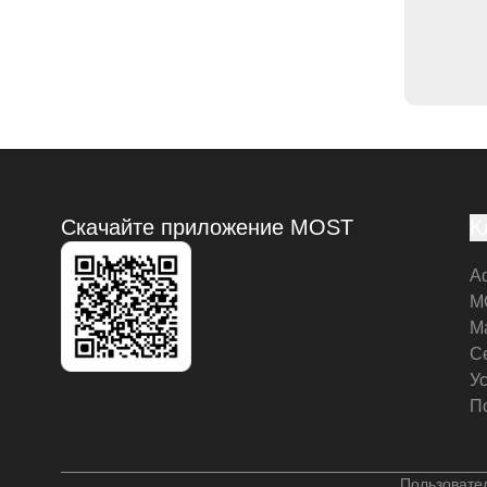
Скачайте приложение MOST
К
А
M
М
С
У
П
Пользовате