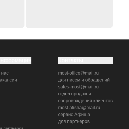
Информация
Контакты
 нас
most-office@mail.ru
акансии
для писем и обращений
sales-most@mail.ru
отдел продаж и
сопровождения клиентов
most-afisha@mail.ru
сервис Афиша
для партнеров
я партнеров