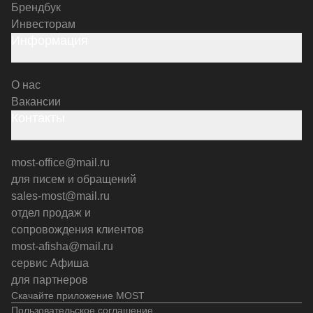
Брендбук
Инвесторам
Информация
О нас
Вакансии
Контакты
most-office@mail.ru
для писем и обращений
sales-most@mail.ru
отдел продаж и
сопровождения клиентов
most-afisha@mail.ru
сервис Афиша
для партнеров
Скачайте приложение MOST
Пользовательское соглашение