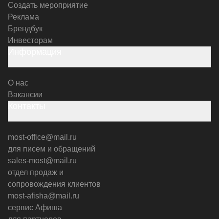
Создать мероприятие
Реклама
Брендбук
Инвесторам
Информация
О нас
Вакансии
Контакты
most-office@mail.ru
для писем и обращений
sales-most@mail.ru
отдел продаж и
сопровождения клиентов
most-afisha@mail.ru
сервис Афиша