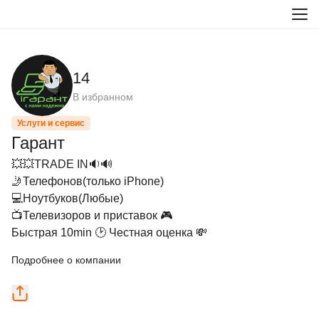
14
В избранном
Услуги и сервис
Гарант
💥💥TRADE IN🔉🔊

🤳Телефонов(только iPhone)

💻Ноутбуков(Любые)

📺Телевизоров и приставок 🎮

Быстрая 10min 🕑 Честная оценка 💸
Подробнее о компании