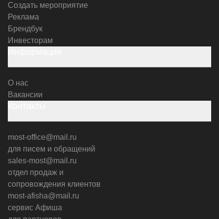
Создать мероприятие
Реклама
Брендбук
Инвесторам
Информация
О нас
Вакансии
Контакты
most-office@mail.ru
для писем и обращений
sales-most@mail.ru
отдел продаж и
сопровождения клиентов
most-afisha@mail.ru
сервис Афиша