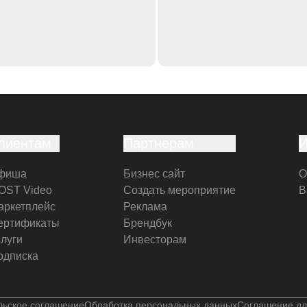
лиентам
Партнерам
фиша
Бизнес сайт
О
OST Video
Создать мероприятие
В
аркетплейс
Реклама
ертификаты
Брендбук
слуги
Инвесторам
одписка
льское соглашение
Обработка персональных данных
Соглашение дл