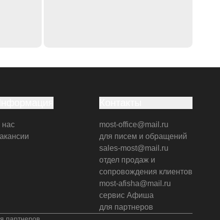
Информация
Контакты
 нас
most-office@mail.ru
акансии
для писем и обращений
sales-most@mail.ru
отдел продаж и
сопровождения клиентов
most-afisha@mail.ru
сервис Афиша
для партнеров
я партнеров