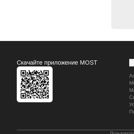
Скачайте приложение MOST
К
А
M
М
С
У
П
Пользовате