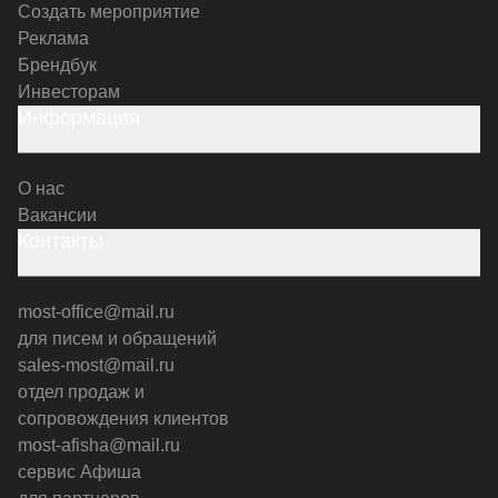
Создать мероприятие
Реклама
Брендбук
Инвесторам
Информация
О нас
Вакансии
Контакты
most-office@mail.ru
для писем и обращений
sales-most@mail.ru
отдел продаж и
сопровождения клиентов
most-afisha@mail.ru
сервис Афиша