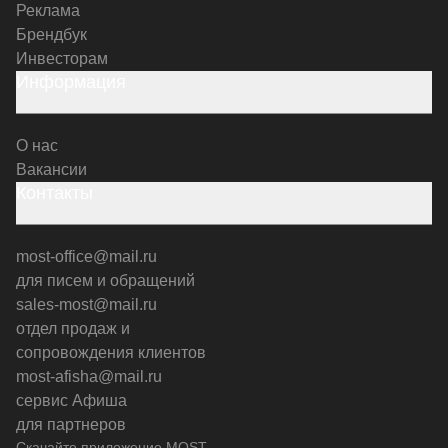
Реклама
Брендбук
Инвесторам
Информация
О нас
Вакансии
Контакты
most-office@mail.ru
для писем и обращений
sales-most@mail.ru
отдел продаж и
сопровождения клиентов
most-afisha@mail.ru
сервис Афиша
для партнеров
Скачайте приложение MOST