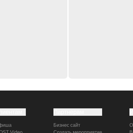
лиентам
Партнерам
фиша
Бизнес сайт
О
OST Video
Создать мероприятие
В