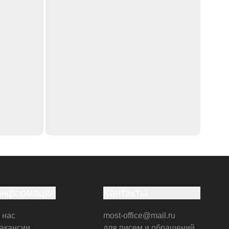
Информация
Контакты
 нас
most-office@mail.ru
акансии
для писем и обращений