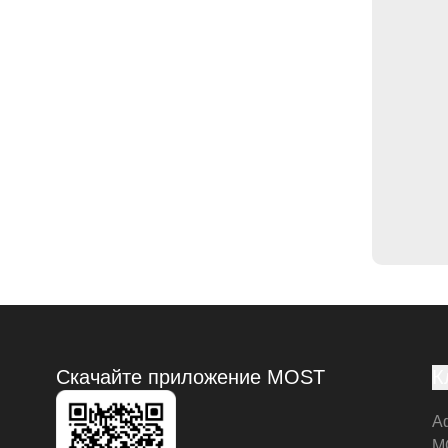
Скачайте приложение MOST
К
А
M