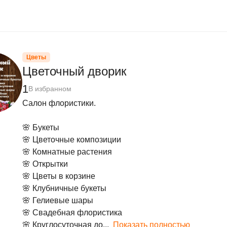
Цветы
Цветочный дворик
1
В избранном
​Салон флористики.

🌸 Букеты

🌸 Цветочные композиции 

🌸 Комнатные растения

🌸 Открытки

🌸 Цветы в корзине

🌸 Клубничные букеты

🌸 Гелиевые шары

🌸 Свадебная флористика

🌸 Круглосуточная до...
Показать полностью