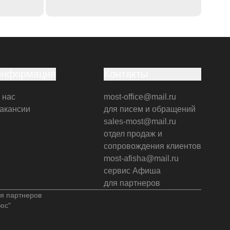
Информация
Контакты
 нас
most-office@mail.ru
акансии
для писем и обращений
sales-most@mail.ru
отдел продаж и
сопровождения клиентов
most-afisha@mail.ru
сервис Афиша
для партнеров
я партнеров
юс"