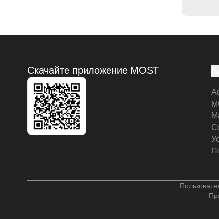
Скачайте приложение MOST
К
А
M
М
С
У
П
Пользовате
Пр