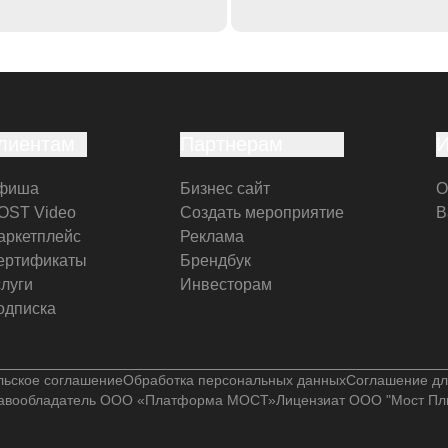
лиентам
Партнерам
фиша
Бизнес сайт
О
OST Video
Создать мероприятие
В
аркетплейс
Реклама
ертификаты
Брендбук
слуги
Инвесторам
одписка
льское соглашение
Обработка персональных данных
Соглашение дл
авообладатель ООО «Платформа МОСТ»
Лицензиат ООО "Мост Пл