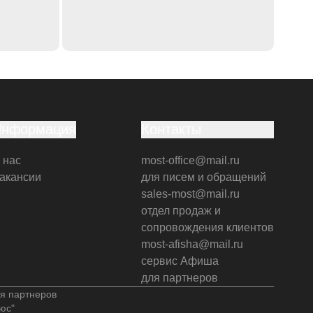
Информация
Контакты
 нас
most-office@mail.ru
акансии
для писем и обращений
sales-most@mail.ru
отдел продаж и
сопровождения клиентов
most-afisha@mail.ru
сервис Афиша
для партнеров
я партнеров
юс"