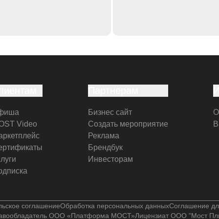
лиентам
Партнерам
фиша
Бизнес сайт
О
OST Video
Создать мероприятие
В
аркетплейс
Реклама
ертификаты
Брендбук
слуги
Инвесторам
одписка
льское соглашение
Обработка персональных данных
Соглашение дл
авообладатель ООО «Платформа МОСТ»
Лицензиат ООО "Мост Пл