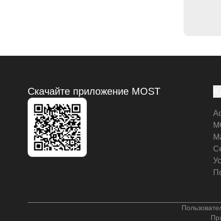
Скачайте приложение MOST
К
А
M
М
С
У
П
Пользовате
Пр