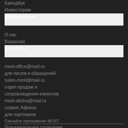
Брендбук
Инвесторам
Информация
О нас
Вакансии
Контакты
most-office@mail.ru
для писем и обращений
sales-most@mail.ru
отдел продаж и
сопровождения клиентов
most-afisha@mail.ru
сервис Афиша
для партнеров
Скачайте приложение MOST
Пользовательское соглашение