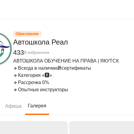
Образование
Автошкола Реал
433
В избранном
АВТОШКОЛА ОБУЧЕНИЕ НА ПРАВА | ЯКУТСК

🔹Всегда в наличии🎁сертификаты

🔹Категория «🅱️»

🔹Рассрочка 0%

🔹Опытные инструкторы
Галерея
Афиша