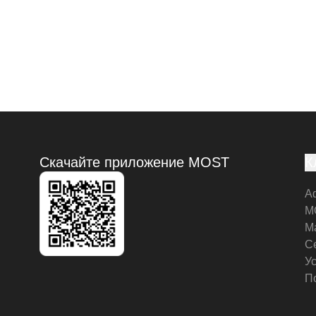
Скачайте приложение MOST
К
А
M
М
С
У
П