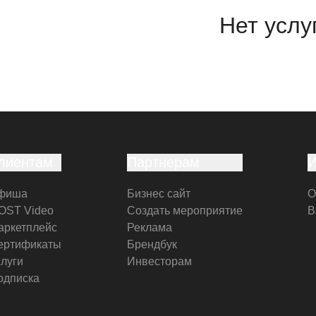
Нет услу
лиентам
Партнерам
фиша
Бизнес сайт
О
OST Video
Создать мероприятие
В
аркетплейс
Реклама
ертификаты
Брендбук
слуги
Инвесторам
одписка