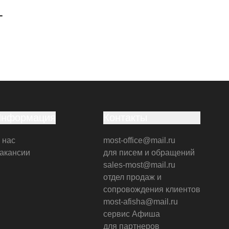
г
Информация
Контакты
 нас
most-office@mail.ru
акансии
для писем и обращений
sales-most@mail.ru
отдел продаж и
сопровождения клиентов
most-afisha@mail.ru
сервис Афиша
для партнеров