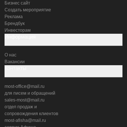
Бизнес сайт
Создать мероприятие
Реклама
Брендбук
Инвесторам
Информация
О нас
Вакансии
Контакты
most-office@mail.ru
для писем и обращений
sales-most@mail.ru
отдел продаж и
сопровождения клиентов
most-afisha@mail.ru