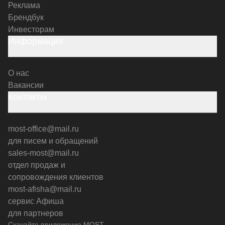
Реклама
Брендбук
Инвесторам
Информация
О нас
Вакансии
Контакты
most-office@mail.ru
для писем и обращений
sales-most@mail.ru
отдел продаж и
сопровождения клиентов
most-afisha@mail.ru
сервис Афиша
для партнеров
Скачайте приложение MOST