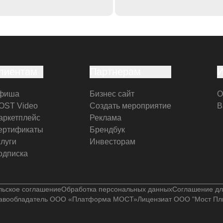
лиентам
Партнерам
фиша
Бизнес сайт
О
OST Video
Создать мероприятие
В
аркетплейс
Реклама
ертификаты
Брендбук
слуги
Инвесторам
одписка
льское соглашение
Обработка персональных данных
Соглашение дл
авообладатель ООО «Платформа МОСТ»
Лицензиат ООО "Мост Пл