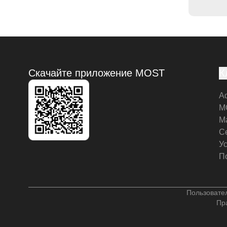
Скачайте приложение MOST
К
А
M
М
С
У
П
Пользовате
Пр