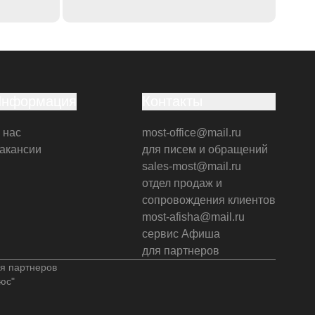
Информация
Контакты
 нас
most-office@mail.ru
акансии
для писем и обращений
sales-most@mail.ru
отдел продаж и
сопровождения клиентов
most-afisha@mail.ru
сервис Афиша
для партнеров
я партнеров
юс"