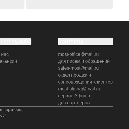
Информация
Контакты
 нас
most-office@mail.ru
акансии
для писем и обращений
sales-most@mail.ru
отдел продаж и
сопровождения клиентов
most-afisha@mail.ru
сервис Афиша
для партнеров
я партнеров
юс"