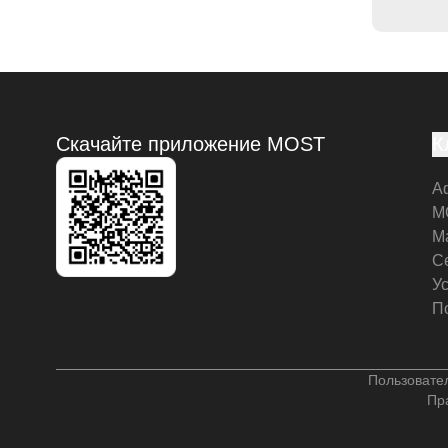
Скачайте приложение MOST
К
А
M
М
С
У
П
Пользовате
Пр