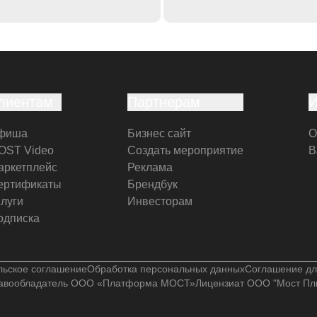
лиентам
Партнерам
фиша
Бизнес сайт
О
OST Video
Создать мероприятие
В
аркетплейс
Реклама
ертификаты
Брендбук
слуги
Инвесторам
одписка
льское соглашение
Обработка персональных данных
Соглашение дл
авообладатель ООО «Платформа МОСТ»
Лицензиат ООО "Мост Пл