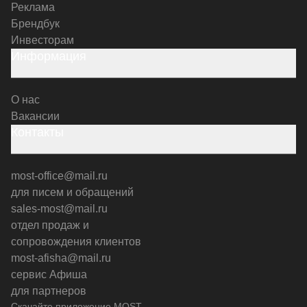
Реклама
Брендбук
Инвесторам
Информация
О нас
Вакансии
Контакты
most-office@mail.ru
для писем и обращений
sales-most@mail.ru
отдел продаж и
сопровождения клиентов
most-afisha@mail.ru
сервис Афиша
для партнеров
Скачайте приложение MOST