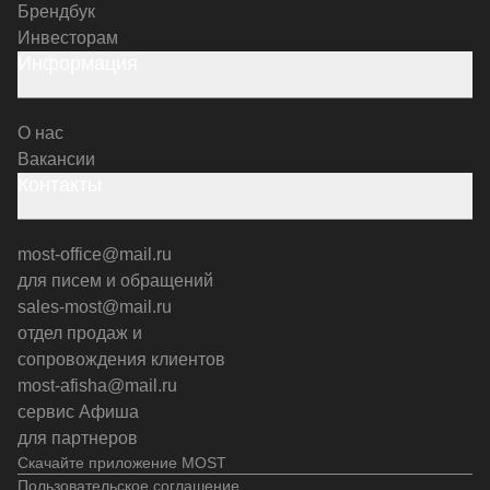
Брендбук
Инвесторам
Информация
О нас
Вакансии
Контакты
most-office@mail.ru
для писем и обращений
sales-most@mail.ru
отдел продаж и
сопровождения клиентов
most-afisha@mail.ru
сервис Афиша
для партнеров
Скачайте приложение MOST
Пользовательское соглашение