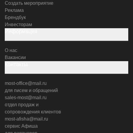
Создать мероприятие
Реклама
Брендбук
Инвесторам
Информация
О нас
Вакансии
Контакты
most-office@mail.ru
для писем и обращений
sales-most@mail.ru
отдел продаж и
сопровождения клиентов
most-afisha@mail.ru
сервис Афиша