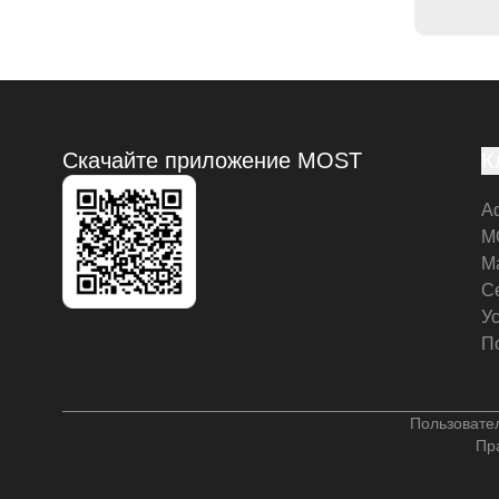
Скачайте приложение MOST
К
А
M
М
С
У
П
Пользовате
Пр