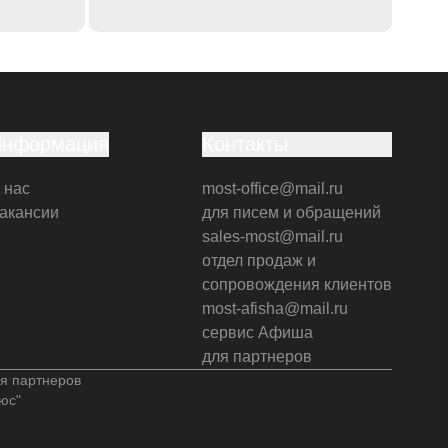
Информация
Контакты
 нас
most-office@mail.ru
акансии
для писем и обращений
sales-most@mail.ru
отдел продаж и
сопровождения клиентов
most-afisha@mail.ru
сервис Афиша
для партнеров
я партнеров
юс"