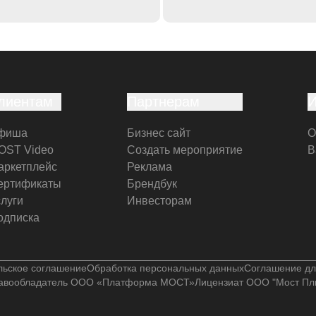
лиентам
Партнерам
фиша
Бизнес сайт
О
OST Video
Создать мероприятие
В
аркетплейс
Реклама
ертификаты
Брендбук
слуги
Инвесторам
одписка
льское соглашение
Обработка персональных данных
Соглашение дл
авообладатель ООО «Платформа МОСТ»
Лицензиат ООО "Мост Пл