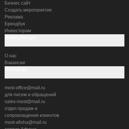
Бизнес сайт
Создать мероприятие
Реклама
Брендбук
Инвесторам
Информация
О нас
Вакансии
Контакты
most-office@mail.ru
для писем и обращений
sales-most@mail.ru
отдел продаж и
сопровождения клиентов
most-afisha@mail.ru