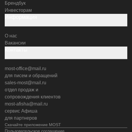
Брендбук
Инвесторам
Информация
О нас
Вакансии
Контакты
most-office@mail.ru
для писем и обращений
sales-most@mail.ru
отдел продаж и
сопровождения клиентов
most-afisha@mail.ru
сервис Афиша
для партнеров
Скачайте приложение MOST
Пользовательское соглашение