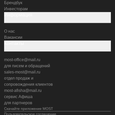
Брендбук
Инвесторам
Информация
О нас
Вакансии
Контакты
most-office@mail.ru
для писем и обращений
sales-most@mail.ru
отдел продаж и
сопровождения клиентов
most-afisha@mail.ru
сервис Афиша
для партнеров
Скачайте приложение MOST
Пользовательское соглашение